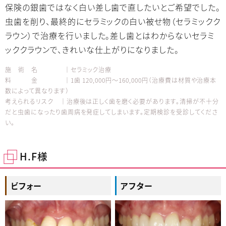
保険の銀歯ではなく白い差し歯で直したいとご希望でした。
虫歯を削り、最終的にセラミックの白い被せ物（セラミックク
ラウン）で治療を行いました。差し歯とはわからないセラミ
ッククラウンで、きれいな仕上がりになりました。
施 術 名 │セラミック治療
料 金 │1歯 120,000円～160,000円（治療費は材質や治療本
数によって異なります）
考えられるリスク │治療後は正しく歯を磨く必要があります。清掃が不十分
だと虫歯になったり歯周病を発症してしまいます。定期検診を受診してくださ
い。
H.F様
ビフォー
アフター