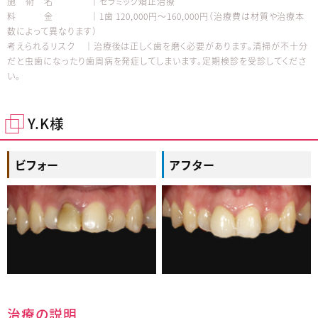
施 術 名 │セラミック矯正治療
料 金 │1歯 120,000円～160,000円（治療費は材質や治療本
数によって異なります）
考えられるリスク │治療後は正しく歯を磨く必要があります。清掃が不十分
だと虫歯になったり歯周病を発症してしまいます。定期検診を受診してくださ
い。
Y.K様
ビフォー
アフター
治療の説明