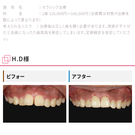
施 術 名 │セラミック治療
料 金 │1歯 120,000円～160,000円（治療費は材質や治療本
数によって異なります）
考えられるリスク │治療後は正しく歯を磨く必要があります。清掃が不十分
だと虫歯になったり歯周病を発症してしまいます。定期検診を受診してくださ
い。
H.D様
ビフォー
アフター