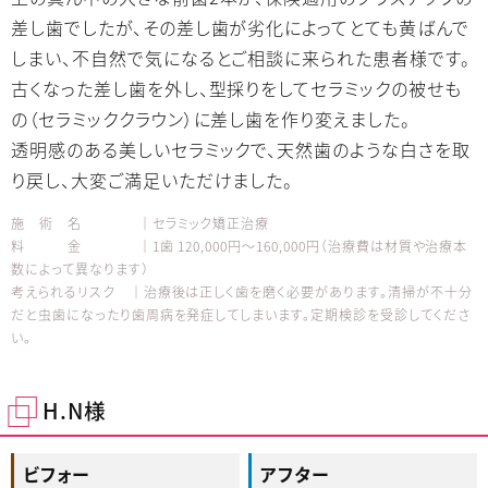
差し歯でしたが、その差し歯が劣化によってとても黄ばんで
しまい、不自然で気になるとご相談に来られた患者様です。
古くなった差し歯を外し、型採りをしてセラミックの被せも
の（セラミッククラウン）に差し歯を作り変えました。
透明感のある美しいセラミックで、天然歯のような白さを取
り戻し、大変ご満足いただけました。
施 術 名 │セラミック矯正治療
料 金 │1歯 120,000円～160,000円（治療費は材質や治療本
数によって異なります）
考えられるリスク │治療後は正しく歯を磨く必要があります。清掃が不十分
だと虫歯になったり歯周病を発症してしまいます。定期検診を受診してくださ
い。
H.N様
ビフォー
アフター