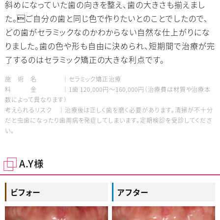
斜めになっていた歯の向きを整え、歯の大きさも揃えまし
た。ご自分の歯と同じ色で作りたいとのことでしたので、
どの歯がセラミックなのかわからない自然な仕上がりにな
りました。歯の色や形も自由に決められ、短期間で治療が完
了するのはセラミック矯正の大きな利点です。
施 術 名 │セラミック矯正治療
料 金 │1歯 120,000円～160,000円（治療費は材質や治療本
数によって異なります）
考えられるリスク │治療後は正しく歯を磨く必要があります。清掃が不十分
だと虫歯になったり歯周病を発症してしまいます。定期検診を受診してくださ
い。
A.Y様
ビフォー
アフター