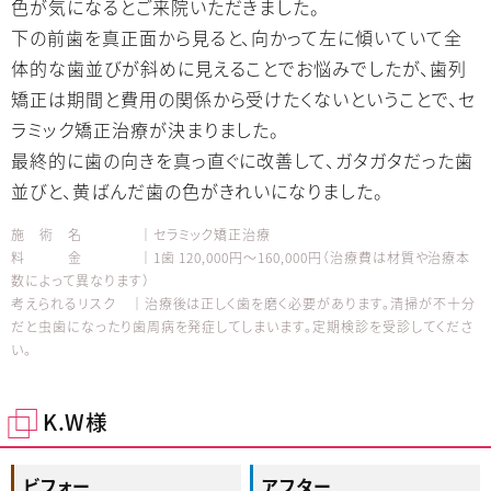
色が気になるとご来院いただきました。
下の前歯を真正面から見ると、向かって左に傾いていて全
体的な歯並びが斜めに見えることでお悩みでしたが、歯列
矯正は期間と費用の関係から受けたくないということで、セ
ラミック矯正治療が決まりました。
最終的に歯の向きを真っ直ぐに改善して、ガタガタだった歯
並びと、黄ばんだ歯の色がきれいになりました。
施 術 名 │セラミック矯正治療
料 金 │1歯 120,000円～160,000円（治療費は材質や治療本
数によって異なります）
考えられるリスク │治療後は正しく歯を磨く必要があります。清掃が不十分
だと虫歯になったり歯周病を発症してしまいます。定期検診を受診してくださ
い。
K.W様
ビフォー
アフター