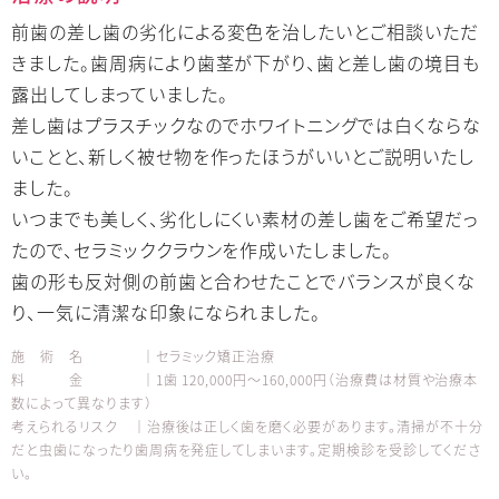
前歯の差し歯の劣化による変色を治したいとご相談いただ
きました。歯周病により歯茎が下がり、歯と差し歯の境目も
露出してしまっていました。
差し歯はプラスチックなのでホワイトニングでは白くならな
いことと、新しく被せ物を作ったほうがいいとご説明いたし
ました。
いつまでも美しく、劣化しにくい素材の差し歯をご希望だっ
たので、セラミッククラウンを作成いたしました。
歯の形も反対側の前歯と合わせたことでバランスが良くな
り、一気に清潔な印象になられました。
施 術 名 │セラミック矯正治療
料 金 │1歯 120,000円～160,000円（治療費は材質や治療本
数によって異なります）
考えられるリスク │治療後は正しく歯を磨く必要があります。清掃が不十分
だと虫歯になったり歯周病を発症してしまいます。定期検診を受診してくださ
い。