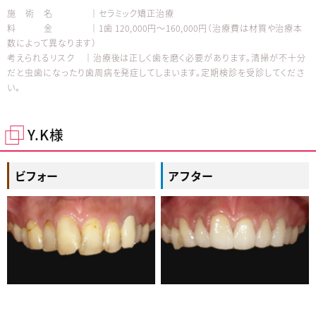
施 術 名 │セラミック矯正治療
料 金 │1歯 120,000円～160,000円（治療費は材質や治療本
数によって異なります）
考えられるリスク │治療後は正しく歯を磨く必要があります。清掃が不十分
だと虫歯になったり歯周病を発症してしまいます。定期検診を受診してくださ
い。
Y.K様
ビフォー
アフター