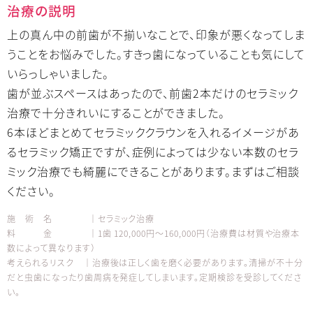
治療の説明
上の真ん中の前歯が不揃いなことで、印象が悪くなってしま
うことをお悩みでした。すきっ歯になっていることも気にして
いらっしゃいました。
歯が並ぶスペースはあったので、前歯2本だけのセラミック
治療で十分きれいにすることができました。
6本ほどまとめてセラミッククラウンを入れるイメージがあ
るセラミック矯正ですが、症例によっては少ない本数のセラ
ミック治療でも綺麗にできることがあります。まずはご相談
ください。
施 術 名 │セラミック治療
料 金 │1歯 120,000円～160,000円（治療費は材質や治療本
数によって異なります）
考えられるリスク │治療後は正しく歯を磨く必要があります。清掃が不十分
だと虫歯になったり歯周病を発症してしまいます。定期検診を受診してくださ
い。