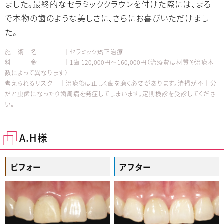
ました。最終的なセラミッククラウンを付けた際には、まる
で本物の歯のような美しさに、さらにお喜びいただけまし
た。
施 術 名 │セラミック矯正治療
料 金 │1歯 120,000円～160,000円（治療費は材質や治療本
数によって異なります）
考えられるリスク │治療後は正しく歯を磨く必要があります。清掃が不十分
だと虫歯になったり歯周病を発症してしまいます。定期検診を受診してくださ
い。
A.H様
ビフォー
アフター