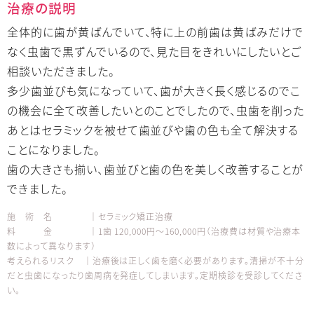
治療の説明
全体的に歯が黄ばんでいて、特に上の前歯は黄ばみだけで
なく虫歯で黒ずんでいるので、見た目をきれいにしたいとご
相談いただきました。
多少歯並びも気になっていて、歯が大きく長く感じるのでこ
の機会に全て改善したいとのことでしたので、虫歯を削った
あとはセラミックを被せて歯並びや歯の色も全て解決する
ことになりました。
歯の大きさも揃い、歯並びと歯の色を美しく改善することが
できました。
施 術 名 │セラミック矯正治療
料 金 │1歯 120,000円～160,000円（治療費は材質や治療本
数によって異なります）
考えられるリスク │治療後は正しく歯を磨く必要があります。清掃が不十分
だと虫歯になったり歯周病を発症してしまいます。定期検診を受診してくださ
い。