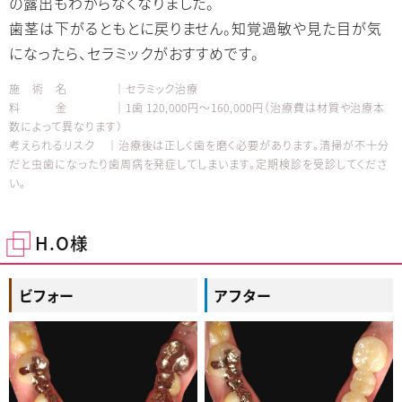
の露出もわからなくなりました。
歯茎は下がるともとに戻りません。知覚過敏や見た目が気
になったら、セラミックがおすすめです。
施 術 名 │セラミック治療
料 金 │1歯 120,000円～160,000円（治療費は材質や治療本
数によって異なります）
考えられるリスク │治療後は正しく歯を磨く必要があります。清掃が不十分
だと虫歯になったり歯周病を発症してしまいます。定期検診を受診してくださ
い。
H.O様
ビフォー
アフター