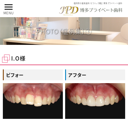
福岡県の審美歯科 セラミック矯正 博多プライベート歯科
MENU
PHOTO（症例集）①
I.O様
ビフォー
アフター