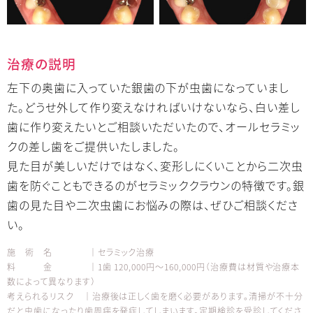
治療の説明
左下の奥歯に入っていた銀歯の下が虫歯になっていまし
た。どうせ外して作り変えなければいけないなら、白い差し
歯に作り変えたいとご相談いただいたので、オールセラミッ
クの差し歯をご提供いたしました。
見た目が美しいだけではなく、変形しにくいことから二次虫
歯を防ぐこともできるのがセラミッククラウンの特徴です。銀
歯の見た目や二次虫歯にお悩みの際は、ぜひご相談くださ
い。
施 術 名 │セラミック治療
料 金 │1歯 120,000円～160,000円（治療費は材質や治療本
数によって異なります）
考えられるリスク │治療後は正しく歯を磨く必要があります。清掃が不十分
だと虫歯になったり歯周病を発症してしまいます。定期検診を受診してくださ