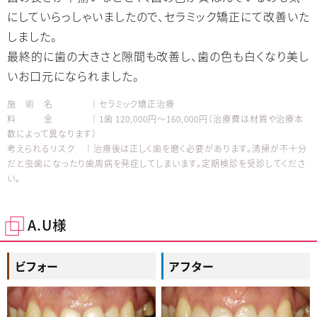
にしていらっしゃいましたので、セラミック矯正にて改善いた
しました。
最終的に歯の大きさと隙間も改善し、歯の色も白くなり美し
いお口元になられました。
施 術 名 │セラミック矯正治療
料 金 │1歯 120,000円～160,000円（治療費は材質や治療本
数によって異なります）
考えられるリスク │治療後は正しく歯を磨く必要があります。清掃が不十分
だと虫歯になったり歯周病を発症してしまいます。定期検診を受診してくださ
い。
A.U様
ビフォー
アフター