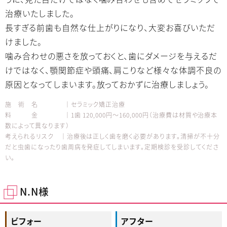
治療いたしました。
長すぎる前歯も自然な仕上がりになり、大変お喜びいただ
けました。
噛み合わせの悪さを放っておくと、歯にダメージを与えるだ
けではなく、顎関節症や頭痛、肩こりなど様々な体調不良の
原因となってしまいます。放っておかずに治療しましょう。
施 術 名 │セラミック矯正治療
料 金 │1歯 120,000円～160,000円（治療費は材質や治療本
数によって異なります）
考えられるリスク │治療後は正しく歯を磨く必要があります。清掃が不十分
だと虫歯になったり歯周病を発症してしまいます。定期検診を受診してくださ
い。
N.N様
ビフォー
アフター