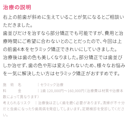
治療の説明
右上の前歯が斜めに生えていることが気になるとご相談い
ただきました。
歯並びだけを治すなら部分矯正でも可能ですが、費用と治
療時間にご希望に合わないとのことだったので、今回は上
の前歯4本をセラミック矯正できれいにしていきました。
治療後は歯の色も美しくなりました。部分矯正では歯並び
しか治せず、歯の色や形は変えられないため、様々なお悩み
を一気に解決したい方はセラミック矯正がおすすめです。
施 術 名 │セラミック治療
料 金 │1歯 120,000円～160,000円（治療費は材質や治療本
数によって異なります）
考えられるリスク │治療後は正しく歯を磨く必要があります。清掃が不十分
だと虫歯になったり歯周病を発症してしまいます。定期検診を受診してくださ
い。