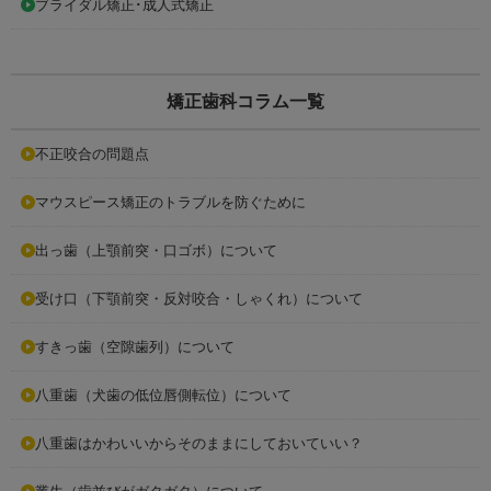
ブライダル矯正･成人式矯正
矯正歯科コラム一覧
不正咬合の問題点
マウスピース矯正のトラブルを防ぐために
出っ歯（上顎前突・口ゴボ）について
受け口（下顎前突・反対咬合・しゃくれ）について
すきっ歯（空隙歯列）について
八重歯（犬歯の低位唇側転位）について
八重歯はかわいいからそのままにしておいていい？