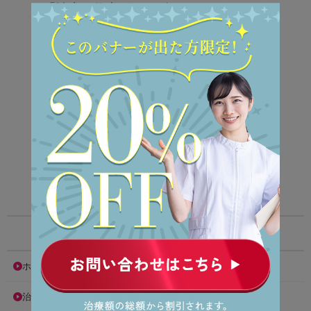
「治療の仕上がり・ゴールのイメージ」
を共有していきます。
わかりやすく詳しい説明で
矯正治療に対する理解
を深めてもらい
後悔のない治療
を目指します。
医師による詳細なカウンセリングで、
難症例にも対応します。
患者様に寄り添った治療計画を提案します。
医院情報
ホーム
治療方法