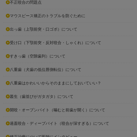
不正咬合の問題点
マウスピース矯正のトラブルを防ぐために
出っ歯（上顎前突・口ゴボ）について
受け口（下顎前突・反対咬合・しゃくれ）について
すきっ歯（空隙歯列）について
八重歯（犬歯の低位唇側転位）について
八重歯はかわいいからそのままにしておいていい？
叢生（歯並びがガタガタ）について
開咬・オープンバイト（噛むと前歯が開く）について
過蓋咬合・ディープバイト（咬合が深すぎる）について
矯正治療について医師にインタビュー