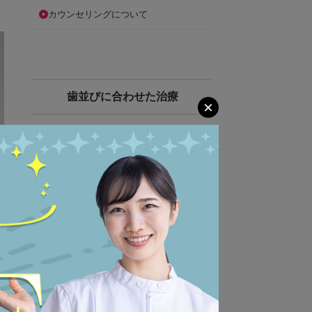
カウンセリングについて
歯並びに合わせた治療
×
出っ歯
受け口
すきっ歯
八重歯
叢生
開咬