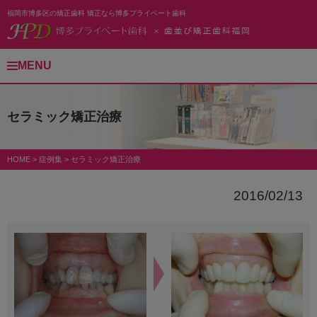
福岡市博多区の矯正歯科 矯正なら博多プライベート歯科
MENU
セラミック矯正治療
HOME
>
症例集
>
セラミック矯正治療
2016/02/13