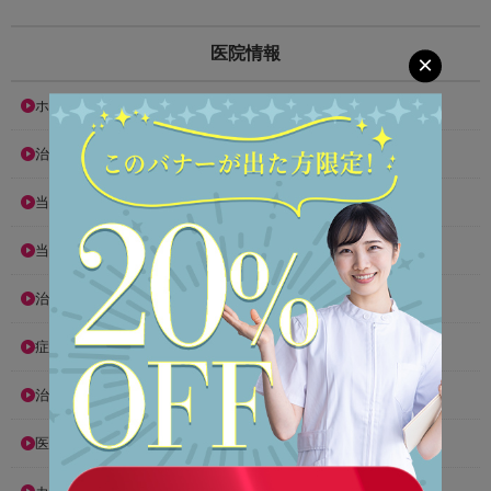
医院情報
×
ホーム
治療方法
当院の理念
当院が選ばれる10の理由
治療費
症例集
治療例
医院紹介