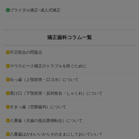
ブライダル矯正･成人式矯正
矯正歯科コラム一覧
不正咬合の問題点
マウスピース矯正のトラブルを防ぐために
出っ歯（上顎前突・口ゴボ）について
受け口（下顎前突・反対咬合・しゃくれ）について
すきっ歯（空隙歯列）について
八重歯（犬歯の低位唇側転位）について
八重歯はかわいいからそのままにしておいていい？