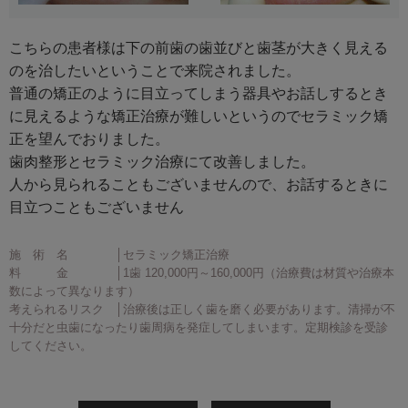
こちらの患者様は下の前歯の歯並びと歯茎が大きく見える
のを治したいということで来院されました。
普通の矯正のように目立ってしまう器具やお話しするとき
に見えるような矯正治療が難しいというのでセラミック矯
正を望んでおりました。
歯肉整形とセラミック治療にて改善しました。
人から見られることもございませんので、お話するときに
目立つこともございません
施 術 名 │セラミック矯正治療
料 金 │1歯 120,000円～160,000円（治療費は材質や治療本
数によって異なります）
考えられるリスク │治療後は正しく歯を磨く必要があります。清掃が不
十分だと虫歯になったり歯周病を発症してしまいます。定期検診を受診
してください。