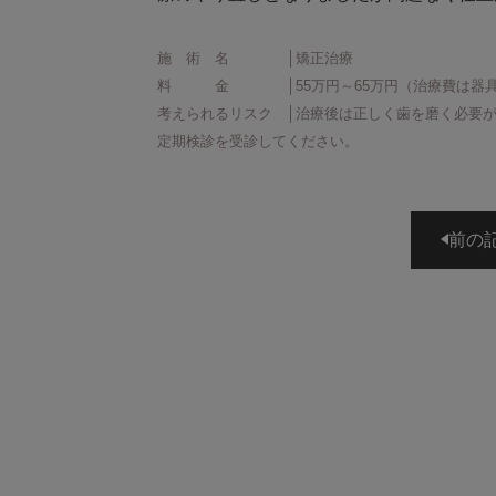
施 術 名 │矯正治療
料 金 │55万円～65万円（治療費は器具
考えられるリスク │治療後は正しく歯を磨く必要
定期検診を受診してください。
前の