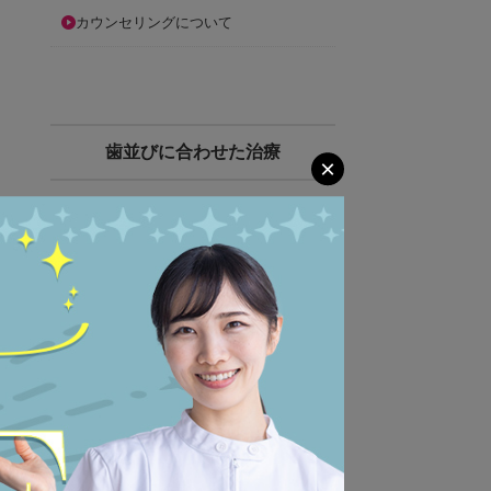
カウンセリングについて
歯並びに合わせた治療
×
出っ歯
受け口
すきっ歯
八重歯
叢生
開咬