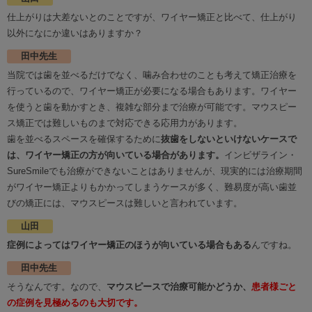
仕上がりは大差ないとのことですが、ワイヤー矯正と比べて、仕上がり
以外になにか違いはありますか？
田中先生
当院では歯を並べるだけでなく、噛み合わせのことも考えて矯正治療を
行っているので、ワイヤー矯正が必要になる場合もあります。ワイヤー
を使うと歯を動かすとき、複雑な部分まで治療が可能です。マウスピー
ス矯正では難しいものまで対応できる応用力があります。
歯を並べるスペースを確保するために
抜歯をしないといけないケースで
は、ワイヤー矯正の方が向いている場合があります。
インビザライン・
SureSmileでも治療ができないことはありませんが、現実的には治療期間
がワイヤー矯正よりもかかってしまうケースが多く、難易度が高い歯並
びの矯正には、マウスピースは難しいと言われています。
山田
症例によってはワイヤー矯正のほうが向いている場合もある
んですね。
田中先生
そうなんです。なので、
マウスピースで治療可能かどうか、
患者様ごと
の症例を見極めるのも大切です。