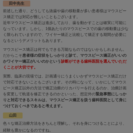
田中先生
前述した通り、どうしても抜歯や歯の移動量が多い患者様はマウスピー
ス矯正では対応が難しいこともございます。
近年マウスピース矯正は進歩しており、歯を動かすことは確実に可能に
なっています。しかし、1個あたりのマウスピースでの歯の移動量は少な
く限られていますので、ワイヤー矯正と比較して矯正する期間が必要に
なるというデメリットもあります。
マウスピース矯正は何でもできる万能なものではないかもしれません。
だからこそ
患者様の症状をしっかりと診て、マウスピース矯正がいいの
かワイヤー矯正がいいのかという
診断ができる歯科医院を選んでいただ
くことが大切です。
実際、臨床の現場では、計画通りにうまくいかずマウスピース矯正だけ
で対応できないこともございます。その時になって、いかにしてマウス
ピース矯正以外の方法で矯正治療のリカバリーを行えるのか、治療計画
を変更して軌道を修正できるのかといった、想定外の
緊急事態にしっか
りと対応できるスキルは、マウスピース矯正を扱う歯科医院として身に
つけておくべきであると考えます。
山田
色々な矯正治療方法をきちんと理解し、それを身につけることにより、
経験も豊かになるのですね。