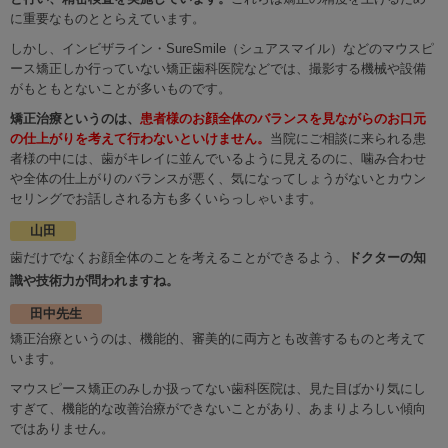
に重要なものととらえています。
しかし、インビザライン・SureSmile（シュアスマイル）などのマウスピ
ース矯正しか行っていない矯正歯科医院などでは、撮影する機械や設備
がもともとないことが多いものです。
矯正治療というのは、
患者様のお顔全体のバランスを見ながらのお口元
の仕上がりを考えて行わないといけません。
当院にご相談に来られる患
者様の中には、歯がキレイに並んでいるように見えるのに、噛み合わせ
や全体の仕上がりのバランスが悪く、気になってしょうがないとカウン
セリングでお話しされる方も多くいらっしゃいます。
山田
歯だけでなくお顔全体のことを考えることができるよう、
ドクターの知
識や技術力が問われますね。
田中先生
矯正治療というのは、機能的、審美的に両方とも改善するものと考えて
います。
マウスピース矯正のみしか扱ってない歯科医院は、見た目ばかり気にし
すぎて、機能的な改善治療ができないことがあり、あまりよろしい傾向
ではありません。