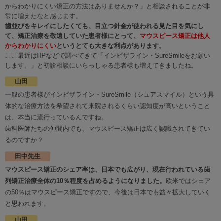
からわかりにくい矯正の方法はありませんか？」と相談されることが非
常に増えたなと感じます。
歯並びをキレイにしたくても、目立つ針金が使われる見た目を気にし
て、矯正治療を敬遠していた患者様にとって、
マウスピース矯正は他人
からわかりにくい
というとても大きな利点があります。
ここ最近はHPなどで調べてきて「インビザライン・SureSmileをお願い
します。」と初診相談にいらっしゃる患者様も増えてきましたね。
山田
一般の患者様がインビザライン・SureSmile（シュアスマイル）という具
体的な治療方法を希望されて来院されるくらい認知度が高いということ
は、本当に流行っているんですね。
歯科医師たちの仲間内でも、マウスピース矯正は広く認識されてきてい
るのですか？
田中先生
マウスピース矯正のシェア率は、日本でも広がり、現在行われている歯
列矯正治療全体の10％程度を占めるようになりました。
欧米ではシェア
の50％はマウスピース矯正ですので、今後は日本でも益々拡大していく
と思われます。
山田