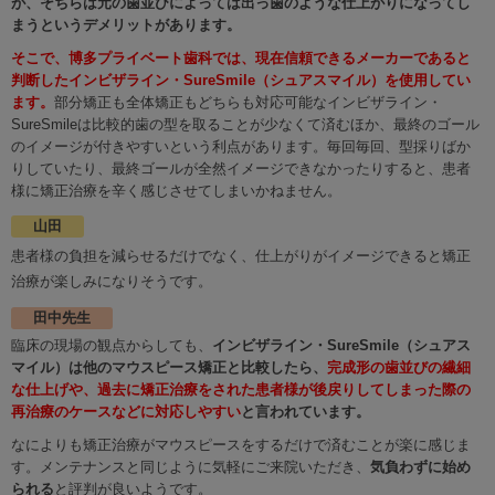
が、そちらは元の歯並びによっては出っ歯のような仕上がりになってし
まうというデメリットがあります。
そこで、博多プライベート歯科では、現在信頼できるメーカーであると
判断したインビザライン・SureSmile（シュアスマイル）を使用してい
ます。
部分矯正も全体矯正もどちらも対応可能なインビザライン・
SureSmileは比較的歯の型を取ることが少なくて済むほか、最終のゴール
のイメージが付きやすいという利点があります。毎回毎回、型採りばか
りしていたり、最終ゴールが全然イメージできなかったりすると、患者
様に矯正治療を辛く感じさせてしまいかねません。
山田
患者様の負担を減らせるだけでなく、仕上がりがイメージできると矯正
治療が楽しみになりそうです。
田中先生
臨床の現場の観点からしても、
インビザライン・SureSmile（シュアス
マイル）は他のマウスピース矯正と比較したら、
完成形の歯並びの繊細
な仕上げや、過去に矯正治療をされた患者様が後戻りしてしまった際の
再治療のケースなどに対応しやすい
と言われています。
なによりも矯正治療がマウスピースをするだけで済むことが楽に感じま
す。メンテナンスと同じように気軽にご来院いただき、
気負わずに始め
られる
と評判が良いようです。