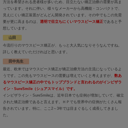
方法を希望される患者様が多いため、目立たない矯正治療の需要が高ま
っています。それに伴い、様々なメーカーから高機能・コンパクトで、
見えにくい矯正装置がどんどん開発されています。その中でもこの先需
要が更に高まるのは、
透明で目立ちにくいマウスピース矯正
であると予
想しています。
山田
今流行りのマウスピース矯正が、もっと大人気になりそうなんですね。
詳しく教えていただければと思います。
田中先生
最近、欧米ではマウスピース矯正が矯正治療方法の主流になっているよ
うです。この先もマウスピースの需要は増えていくと考えますが、
数あ
るマウスピース矯正の中でもトップブランドと言われるのがインビザラ
イン・SureSmile（シュアスマイル）です。
インビザライン・SureSmileは、近年日本でも症例が増加していて、確立
された矯正治療であると言えます。ＨＰでも世界中の症例がたくさん報
告されています。特に、ここ2～3年では目まぐるしく成長してきまし
た。