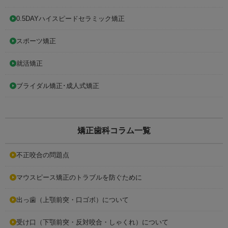
0.5DAYハイスピードセラミック矯正
スポーツ矯正
就活矯正
ブライダル矯正･成人式矯正
矯正歯科コラム一覧
不正咬合の問題点
マウスピース矯正のトラブルを防ぐために
出っ歯（上顎前突・口ゴボ）について
受け口（下顎前突・反対咬合・しゃくれ）について