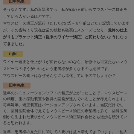
田中先生
そうなんです。私の近親者でも、私が勧める前からマウスピース矯正を
している人がいるほどです。
マウスピース矯正が流行りだしたのは5～６年前ほどだと記憶しています
が、その当時より現在は歯の移動も確実にスムーズになり、
最終の仕上
がりもブラケット矯正（従来のワイヤー矯正）と変わりないようになっ
てきました。
山田
ワイヤー矯正と仕上がりが変わらないのなら、治療中も目立たないマウ
スピースのほうがいいという患者様が多くなるのも納得です。
マウスピース矯正はなぜそんなにも進化しているのでしょうか？
田中先生
近年のシミュレーションソフトの精度が上がったことで、マウスピース
の精度、歯の移動装置や器具の開発が進んでいることが考えられます。
毎年毎年、矯正装置はバージョンアップされています。当院だけでな
く、歯科医院全体で見てもマウスピース矯正の希望者は多く、歯科医師
側から生まれた要求からマウスピース矯正製作会社とも進歩を続けてい
ると思われます。
近年、患者様の見た目に関しての要求は益々増えてきています。「他人