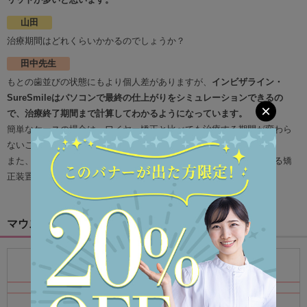
山田
治療期間はどれくらいかかるのでしょうか？
田中先生
もとの歯並びの状態にもより個人差がありますが、
インビザライン・
SureSmileはパソコンで最終の仕上がりをシミュレーションできるの
×
で、治療終了期間まで計算してわかるようになっています。
簡単なケースの場合は、ワイヤー矯正と比べても治療する期間が変わら
ないこともあります。
また、部分的な矯正で早く終わらせたい方のための数か月で終了する矯
正装置も開発されています。
マウスピース矯正はどれも同じではありません