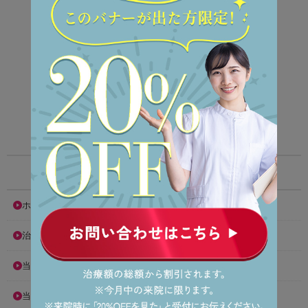
矯正治療に対する理解
を深めてもらい
後悔のない治療
を目指します。
医師による詳細なカウンセリングで、
難症例にも対応します。
患者様に寄り添った治療計画を提案します。
医院情報
ホーム
治療方法
当院の理念
当院が選ばれる10の理由